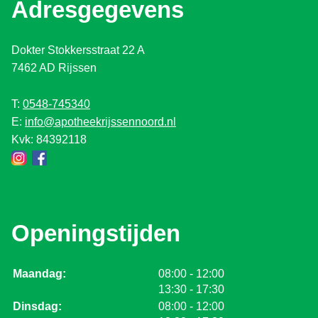
Adresgegevens
Dokter Stokkersstraat 22 A
7462 AD Rijssen
T:
0548-745340
E:
info@apotheekrijssennoord.nl
Kvk: 84392118
Openingstijden
tot
Maandag:
08:00
- 12:00
tot
13:30
- 17:30
tot
Dinsdag:
08:00
- 12:00