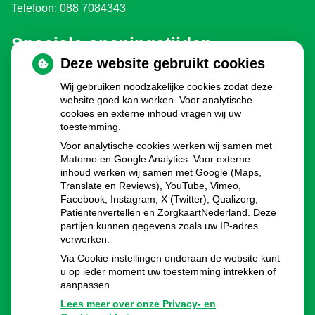
Telefoon: 088 7084343
Speciale openingstijden
Deze website gebruikt cookies
Eerste en Tweede Paasdag:
gesloten
Wij gebruiken noodzakelijke cookies zodat deze
Koningsdag:
gesloten
website goed kan werken. Voor analytische
Bevrijdingsdag 2030, 2035, 2040 enz.:
gesloten
cookies en externe inhoud vragen wij uw
Hemelvaartsdag:
gesloten
toestemming.
Pinksteren:
gesloten
Voor analytische cookies werken wij samen met
Dag voor kerst:
8.00 - 16.00u
Matomo en Google Analytics. Voor externe
inhoud werken wij samen met Google (Maps,
Eerste en Tweede Kerstdag:
gesloten
Translate en Reviews), YouTube, Vimeo,
Oudejaarsdag:
8.00 - 16.00u
Facebook, Instagram, X (Twitter), Qualizorg,
Nieuwjaarsdag:
gesloten
Patiëntenvertellen en ZorgkaartNederland. Deze
partijen kunnen gegevens zoals uw IP-adres
verwerken.
Via Cookie-instellingen onderaan de website kunt
u op ieder moment uw toestemming intrekken of
aanpassen.
Lees meer over onze Privacy- en