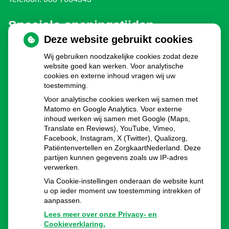
Speciale openingstijden
Deze website gebruikt cookies
Eerste en Tweede Paasdag:
gesloten
Wij gebruiken noodzakelijke cookies zodat deze
Koningsdag:
gesloten
website goed kan werken. Voor analytische
Bevrijdingsdag 2030, 2035, 2040 enz.:
gesloten
cookies en externe inhoud vragen wij uw
Hemelvaartsdag:
gesloten
toestemming.
Pinksteren:
gesloten
Voor analytische cookies werken wij samen met
Dag voor kerst:
8.00 - 16.00u
Matomo en Google Analytics. Voor externe
inhoud werken wij samen met Google (Maps,
Eerste en Tweede Kerstdag:
gesloten
Translate en Reviews), YouTube, Vimeo,
Oudejaarsdag:
8.00 - 16.00u
Facebook, Instagram, X (Twitter), Qualizorg,
Nieuwjaarsdag:
gesloten
Patiëntenvertellen en ZorgkaartNederland. Deze
partijen kunnen gegevens zoals uw IP-adres
verwerken.
Via Cookie-instellingen onderaan de website kunt
u op ieder moment uw toestemming intrekken of
aanpassen.
Lees meer over onze Privacy- en
Cookieverklaring.