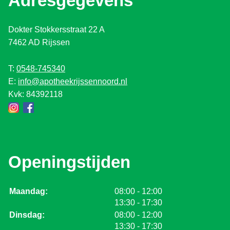
Adresgegevens
Dokter Stokkersstraat 22 A
7462 AD Rijssen
T:
0548-745340
E:
info@apotheekrijssennoord.nl
Kvk: 84392118
Openingstijden
tot
Maandag:
08:00
- 12:00
tot
13:30
- 17:30
tot
Dinsdag:
08:00
- 12:00
tot
13:30
- 17:30