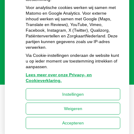
Pinksteren:
gesloten
Voor analytische cookies werken wij samen met
Dag voor kerst:
8.00 - 16.00u
Matomo en Google Analytics. Voor externe
inhoud werken wij samen met Google (Maps,
Eerste en Tweede Kerstdag:
gesloten
Translate en Reviews), YouTube, Vimeo,
Oudejaarsdag:
8.00 - 16.00u
Facebook, Instagram, X (Twitter), Qualizorg,
Nieuwjaarsdag:
gesloten
Patiëntenvertellen en ZorgkaartNederland. Deze
partijen kunnen gegevens zoals uw IP-adres
verwerken.
Via Cookie-instellingen onderaan de website kunt
u op ieder moment uw toestemming intrekken of
aanpassen.
Lees meer over onze Privacy- en
Cookieverklaring.
Instellingen
Uw Zorg Online
|
Beheer
Weigeren
Privacy verklaring
|
Cookie-instellingen
|
Voorwaarden
Accepteren