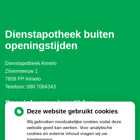
Dienstapotheek buiten
openingstijden
Dienstapotheek Almelo
Zilvermeeuw 1
7609 PP Almelo
Telefoon: 088 7084343
Speciale openingstijden
Deze website gebruikt cookies
Eerste en Tweede Paasdag:
gesloten
Wij gebruiken noodzakelijke cookies zodat deze
Koningsdag:
gesloten
website goed kan werken. Voor analytische
Bevrijdingsdag 2030, 2035, 2040 enz.:
gesloten
cookies en externe inhoud vragen wij uw
Hemelvaartsdag:
gesloten
toestemming.