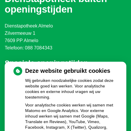
openingstijden
Dienstapotheek Almelo
Zilvermeeuw 1
7609 PP Almelo
Telefoon: 088 7084343
Speciale openingstijden
Deze website gebruikt cookies
Eerste en Tweede Paasdag:
gesloten
Wij gebruiken noodzakelijke cookies zodat deze
Koningsdag:
gesloten
website goed kan werken. Voor analytische
Bevrijdingsdag 2030, 2035, 2040 enz.:
gesloten
cookies en externe inhoud vragen wij uw
Hemelvaartsdag:
gesloten
toestemming.
Pinksteren:
gesloten
Voor analytische cookies werken wij samen met
Dag voor kerst:
8.00 - 16.00u
Matomo en Google Analytics. Voor externe
inhoud werken wij samen met Google (Maps,
Eerste en Tweede Kerstdag:
gesloten
Translate en Reviews), YouTube, Vimeo,
Oudejaarsdag:
8.00 - 16.00u
Facebook, Instagram, X (Twitter), Qualizorg,