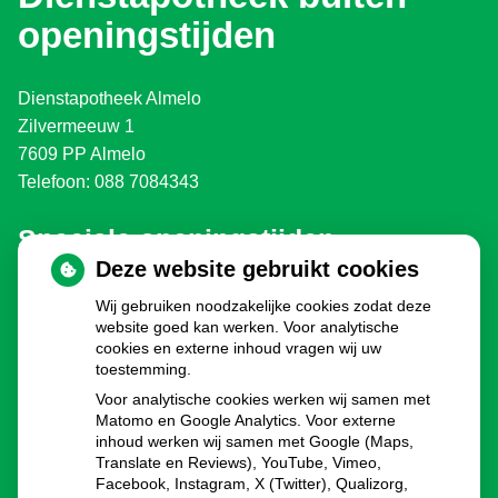
openingstijden
Dienstapotheek Almelo
Zilvermeeuw 1
7609 PP Almelo
Telefoon: 088 7084343
Speciale openingstijden
Deze website gebruikt cookies
Eerste en Tweede Paasdag:
gesloten
Wij gebruiken noodzakelijke cookies zodat deze
Koningsdag:
gesloten
website goed kan werken. Voor analytische
Bevrijdingsdag 2030, 2035, 2040 enz.:
gesloten
cookies en externe inhoud vragen wij uw
Hemelvaartsdag:
gesloten
toestemming.
Pinksteren:
gesloten
Voor analytische cookies werken wij samen met
Dag voor kerst:
8.00 - 16.00u
Matomo en Google Analytics. Voor externe
inhoud werken wij samen met Google (Maps,
Eerste en Tweede Kerstdag:
gesloten
Translate en Reviews), YouTube, Vimeo,
Oudejaarsdag:
8.00 - 16.00u
Facebook, Instagram, X (Twitter), Qualizorg,